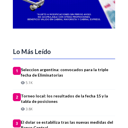
Lo Más Leído
Seleccion argentina: convocados para la triple
1
fecha de Eliminatorias
5.1K
Torneo local: los resultados de la fecha 15 y la
2
tabla de posiciones
3.8K
El dolar se estabiliza tras las nuevas medidas del
3
Banco Central