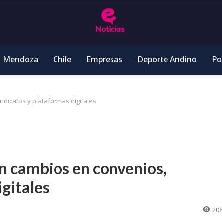
Mendoza
Chile
Empresas
Deporte Andino
Pol
ndicatos y plataformas digitales
an cambios en convenios,
igitales
20