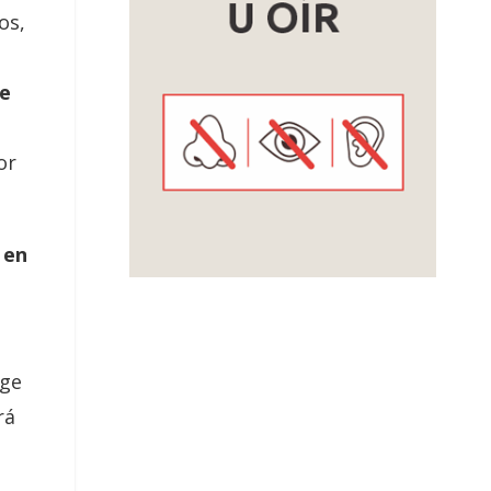
os,
ce
or
 en
ige
rá