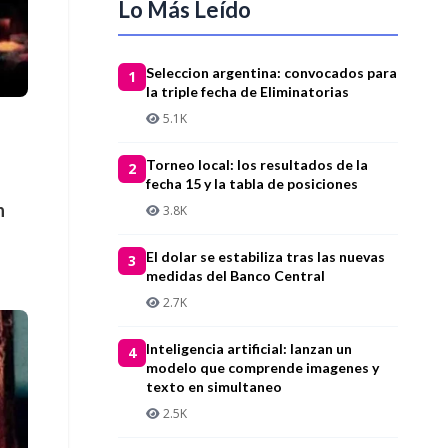
Lo Más Leído
Seleccion argentina: convocados para
1
la triple fecha de Eliminatorias
5.1K
Torneo local: los resultados de la
2
fecha 15 y la tabla de posiciones
n
3.8K
El dolar se estabiliza tras las nuevas
3
medidas del Banco Central
2.7K
Inteligencia artificial: lanzan un
4
modelo que comprende imagenes y
texto en simultaneo
2.5K