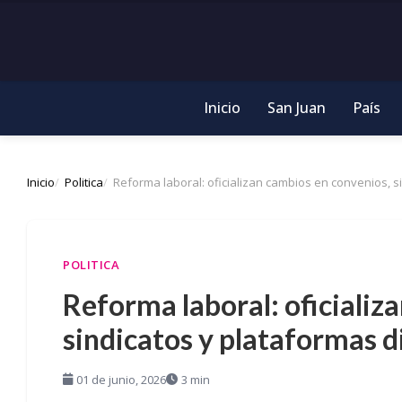
Inicio
San Juan
País
Inicio
Politica
Reforma laboral: oficializan cambios en convenios, si
POLITICA
Reforma laboral: oficializ
sindicatos y plataformas d
01 de junio, 2026
3 min