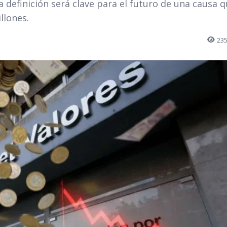
a definición será clave para el futuro de una causa 
llones.
23