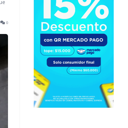
que
5
0