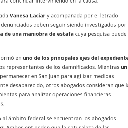
ara continuar interviniendo en la causa.
gada
Vanesa Laciar
y acompañada por el letrado
 denunciados deben seguir siendo investigados por 
ta de una maniobra de estafa
cuya pesquisa puede
sformó en
uno de los principales ejes del expedien
os representantes de los damnificados. Mientras
un
 permanecer en San Juan para agilizar medidas
ente desaparecido, otros abogados consideran que l
entas para analizar operaciones financieras
s.
so al ámbito federal se encuentran los abogados
ez
. Ambos entienden que la naturaleza de las