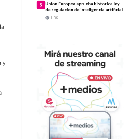
Union Europea aprueba historica ley
5
de regulacion de inteligencia artificial
1.9K
la
te
y
a