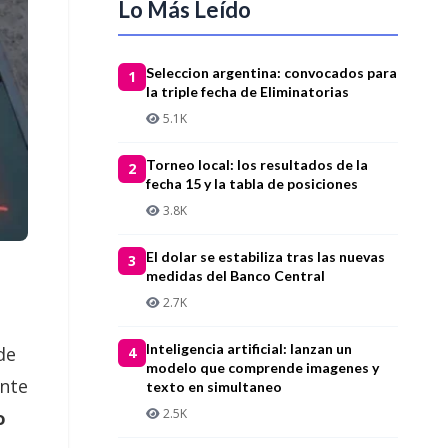
Lo Más Leído
Seleccion argentina: convocados para
1
la triple fecha de Eliminatorias
5.1K
Torneo local: los resultados de la
2
fecha 15 y la tabla de posiciones
3.8K
El dolar se estabiliza tras las nuevas
3
medidas del Banco Central
2.7K
Inteligencia artificial: lanzan un
de
4
modelo que comprende imagenes y
ente
texto en simultaneo
2.5K
o