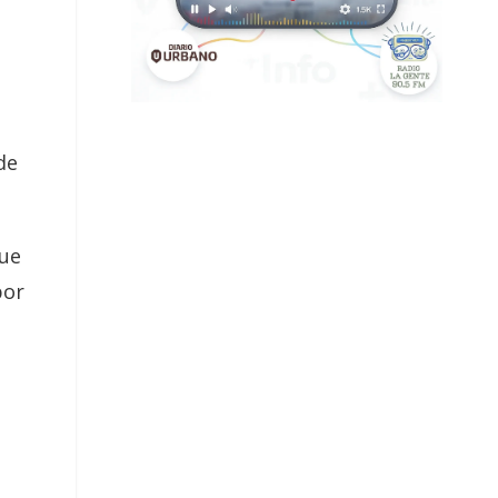
de
ue
por