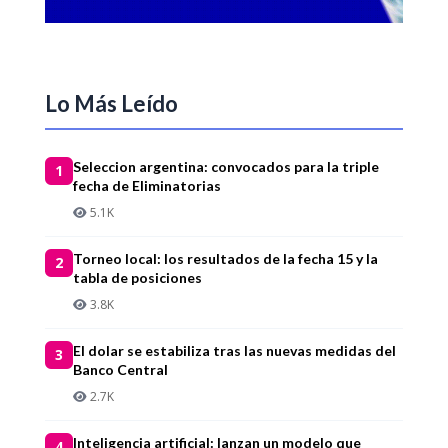
Lo Más Leído
Seleccion argentina: convocados para la triple
1
fecha de Eliminatorias
5.1K
Torneo local: los resultados de la fecha 15 y la
2
tabla de posiciones
3.8K
El dolar se estabiliza tras las nuevas medidas del
3
Banco Central
2.7K
Inteligencia artificial: lanzan un modelo que
4