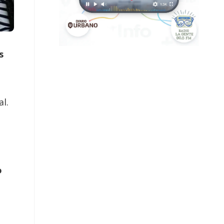
s
l.
o