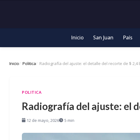
Inicio
San Juan
País
Inicio
Politica
Radiografía del ajuste: el detalle del recorte de $ 2,4 
POLITICA
Radiografía del ajuste: el d
12 de mayo, 2026
5 min