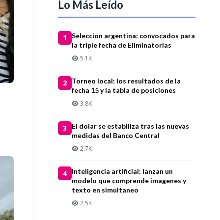
Lo Más Leído
Seleccion argentina: convocados para
1
la triple fecha de Eliminatorias
5.1K
Torneo local: los resultados de la
2
fecha 15 y la tabla de posiciones
3.8K
El dolar se estabiliza tras las nuevas
3
medidas del Banco Central
2.7K
Inteligencia artificial: lanzan un
4
modelo que comprende imagenes y
texto en simultaneo
2.5K