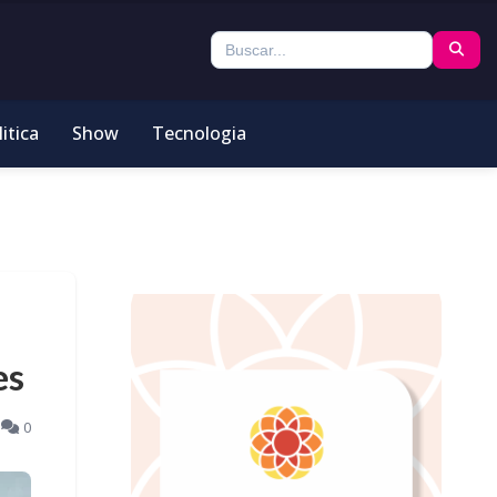
itica
Show
Tecnologia
es
5
0