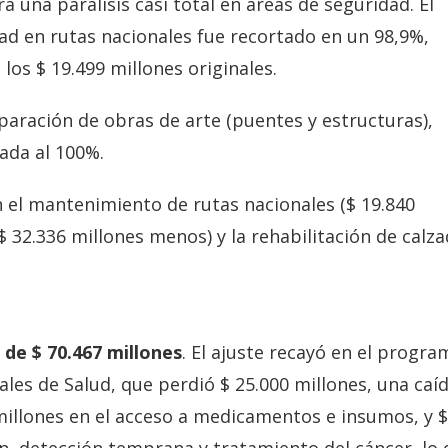
 una parálisis casi total en áreas de seguridad. El
d en rutas nacionales fue recortado en un 98,9%,
los $ 19.499 millones originales.
paración de obras de arte (puentes y estructuras),
nada al 100%.
 el mantenimiento de rutas nacionales ($ 19.840
$ 32.336 millones menos) y la rehabilitación de calz
 de $ 70.467 millones
. El ajuste recayó en el progra
ales de Salud, que perdió $ 25.000 millones, una caí
millones en el acceso a medicamentos e insumos, y $
n, detección temprana y tratamiento del cáncer, lo