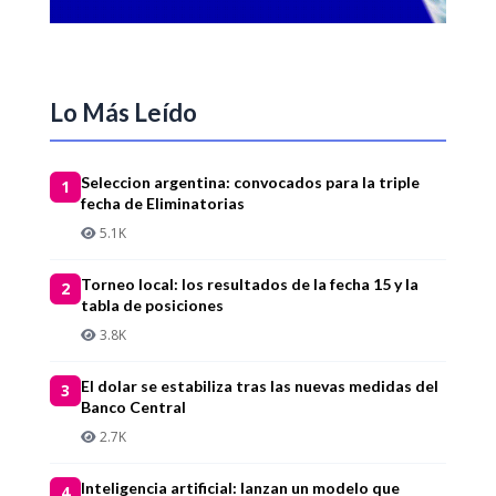
Lo Más Leído
Seleccion argentina: convocados para la triple
1
fecha de Eliminatorias
5.1K
Torneo local: los resultados de la fecha 15 y la
2
tabla de posiciones
3.8K
El dolar se estabiliza tras las nuevas medidas del
3
Banco Central
2.7K
Inteligencia artificial: lanzan un modelo que
4