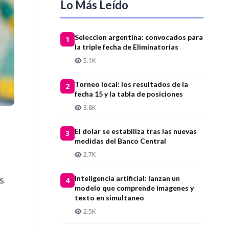
Lo Más Leído
Seleccion argentina: convocados para
1
la triple fecha de Eliminatorias
5.1K
Torneo local: los resultados de la
2
fecha 15 y la tabla de posiciones
3.8K
El dolar se estabiliza tras las nuevas
3
medidas del Banco Central
2.7K
Inteligencia artificial: lanzan un
s
4
modelo que comprende imagenes y
texto en simultaneo
2.5K