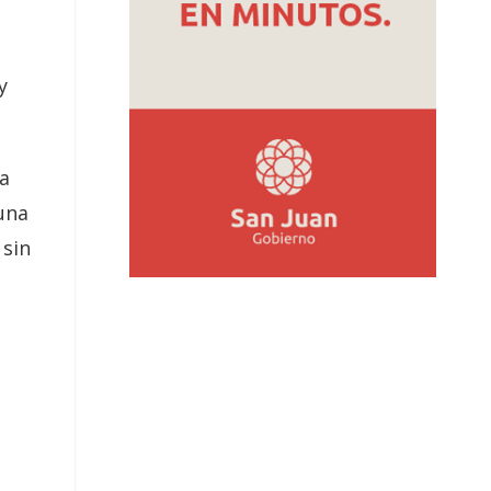
y
a
una
sin