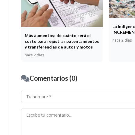
La indigen
INCREME
Más aumentos: de cuánto será el
hace 2 días
costo para registrar patentamientos
y transferencias de autos y motos
hace 2 días
Comentarios (0)