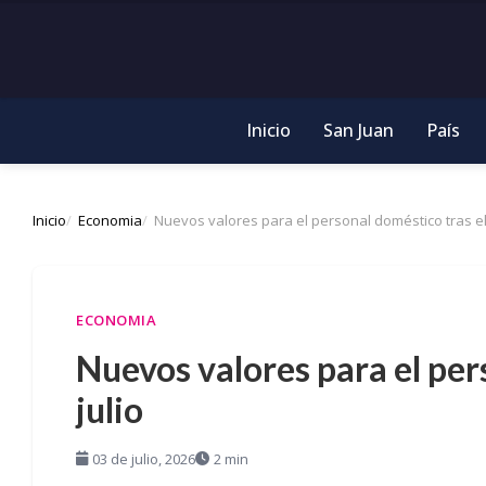
Inicio
San Juan
País
Inicio
Economia
Nuevos valores para el personal doméstico tras el 
ECONOMIA
Nuevos valores para el per
julio
03 de julio, 2026
2 min