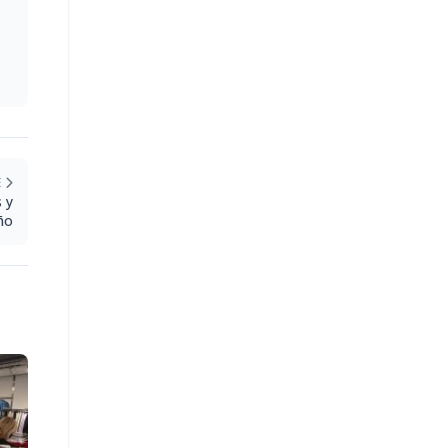
E
 y
ño