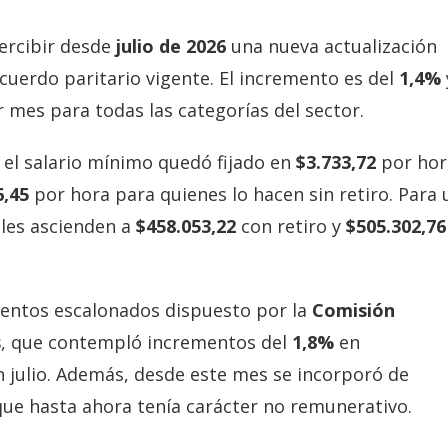
ercibir desde
julio de 2026
una nueva actualización
 acuerdo paritario vigente. El incremento es del
1,4%
 mes para todas las categorías del sector.
, el salario mínimo quedó fijado en
$3.733,72
por hor
6,45
por hora para quienes lo hacen sin retiro. Para 
ales ascienden a
$458.053,22
con retiro y
$505.302,76
mentos escalonados dispuesto por la
Comisión
s
, que contempló incrementos del
1,8%
en
 julio. Además, desde este mes se incorporó de
ue hasta ahora tenía carácter no remunerativo.