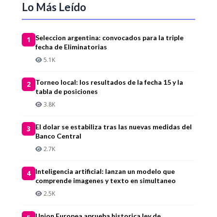
Lo Más Leído
Seleccion argentina: convocados para la triple
1
fecha de Eliminatorias
5.1K
Torneo local: los resultados de la fecha 15 y la
2
tabla de posiciones
3.8K
El dolar se estabiliza tras las nuevas medidas del
3
Banco Central
2.7K
Inteligencia artificial: lanzan un modelo que
4
comprende imagenes y texto en simultaneo
2.5K
Union Europea aprueba historica ley de