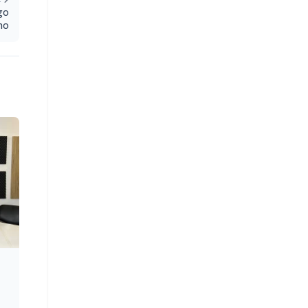
go
no