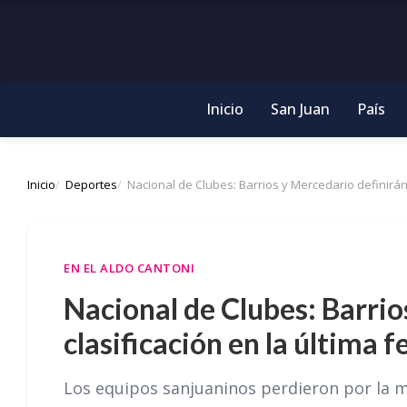
Inicio
San Juan
País
Inicio
Deportes
Nacional de Clubes: Barrios y Mercedario definirán 
EN EL ALDO CANTONI
Nacional de Clubes: Barrio
clasificación en la última f
Los equipos sanjuaninos perdieron por la m