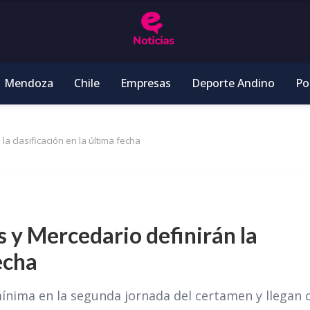
Mendoza
Chile
Empresas
Deporte Andino
Pol
la clasificación en la última fecha
s y Mercedario definirán la
echa
ínima en la segunda jornada del certamen y llegan 