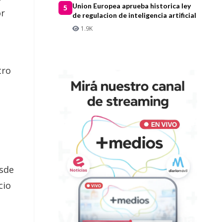
Union Europea aprueba historica ley
5
or
de regulacion de inteligencia artificial
1.9K
tro
esde
cio