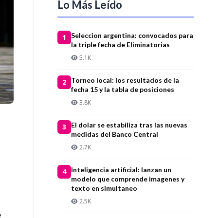
Lo Más Leído
Seleccion argentina: convocados para
1
la triple fecha de Eliminatorias
5.1K
Torneo local: los resultados de la
2
fecha 15 y la tabla de posiciones
3.8K
El dolar se estabiliza tras las nuevas
3
medidas del Banco Central
2.7K
n
Inteligencia artificial: lanzan un
4
modelo que comprende imagenes y
texto en simultaneo
2.5K
e