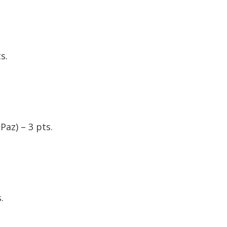
s.
az) – 3 pts.
.