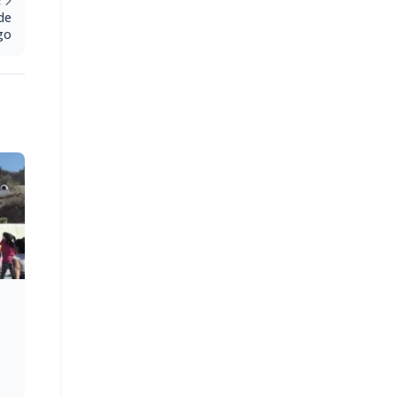
E
de
go