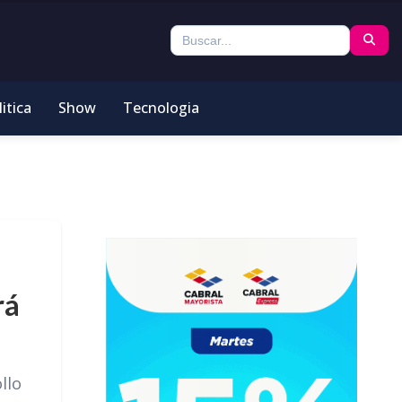
itica
Show
Tecnologia
rá
llo