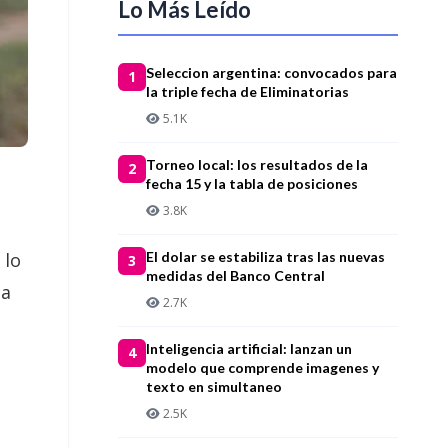
Lo Más Leído
Seleccion argentina: convocados para
1
la triple fecha de Eliminatorias
5.1K
Torneo local: los resultados de la
2
fecha 15 y la tabla de posiciones
3.8K
El dolar se estabiliza tras las nuevas
, lo
3
medidas del Banco Central
na
2.7K
Inteligencia artificial: lanzan un
4
modelo que comprende imagenes y
texto en simultaneo
2.5K