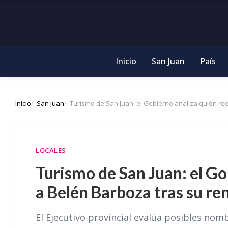
Inicio
San Juan
País
Inicio
San Juan
Turismo de San Juan: el Gobierno analiza quién re
LOCALES
Turismo de San Juan: el G
a Belén Barboza tras su re
El Ejecutivo provincial evalúa posibles nomb