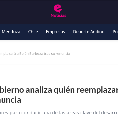
Mendoza
Chile
Empresas
Deporte Andino
Pol
emplazará a Belén Barboza tras su renuncia
obierno analiza quién reemplaza
nuncia
res para conducir una de las áreas clave del desarro