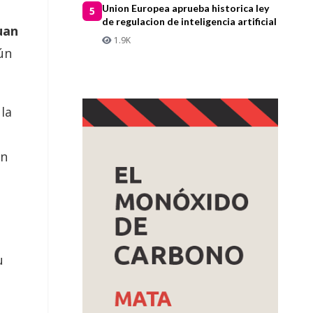
Union Europea aprueba historica ley
5
de regulacion de inteligencia artificial
uan
1.9K
ún
la
on
u