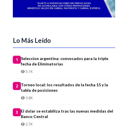
Lo Más Leído
Seleccion argentina: convocados para la triple
1
fecha de Eliminatorias
5.1K
Torneo local: los resultados de la fecha 15 y la
2
tabla de posiciones
3.8K
El dolar se estabiliza tras las nuevas medidas del
3
Banco Central
2.7K