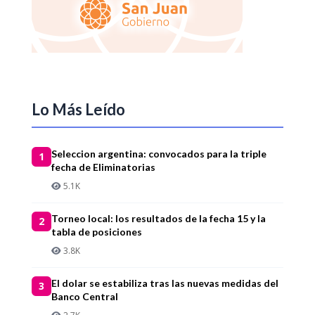
Lo Más Leído
Seleccion argentina: convocados para la triple
1
fecha de Eliminatorias
5.1K
Torneo local: los resultados de la fecha 15 y la
2
tabla de posiciones
3.8K
El dolar se estabiliza tras las nuevas medidas del
3
Banco Central