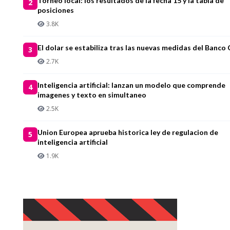
Torneo local: los resultados de la fecha 15 y la tabla de
2
posiciones
3.8K
El dolar se estabiliza tras las nuevas medidas del Banco 
3
2.7K
Inteligencia artificial: lanzan un modelo que comprende
4
imagenes y texto en simultaneo
2.5K
Union Europea aprueba historica ley de regulacion de
5
inteligencia artificial
1.9K