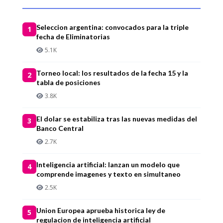
Seleccion argentina: convocados para la triple
1
fecha de Eliminatorias
5.1K
Torneo local: los resultados de la fecha 15 y la
2
tabla de posiciones
3.8K
El dolar se estabiliza tras las nuevas medidas del
3
Banco Central
2.7K
Inteligencia artificial: lanzan un modelo que
4
comprende imagenes y texto en simultaneo
2.5K
Union Europea aprueba historica ley de
5
regulacion de inteligencia artificial