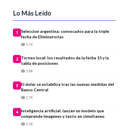
Lo Más Leído
Seleccion argentina: convocados para la triple
1
fecha de Eliminatorias
5.1K
Torneo local: los resultados de la fecha 15 y la
2
tabla de posiciones
3.8K
El dolar se estabiliza tras las nuevas medidas del
3
Banco Central
2.7K
Inteligencia artificial: lanzan un modelo que
4
comprende imagenes y texto en simultaneo
2.5K