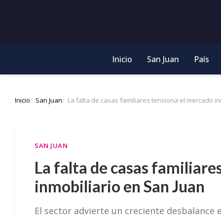
Inicio
San Juan
País
Inicio
San Juan
La falta de casas familiares tensiona el mercado in
SAN JUAN
La falta de casas familiar
inmobiliario en San Juan
El sector advierte un creciente desbalance