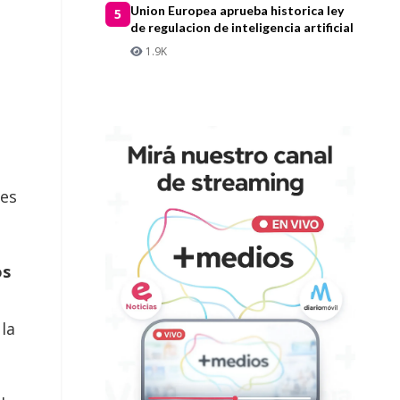
Union Europea aprueba historica ley
5
de regulacion de inteligencia artificial
1.9K
des
os
la