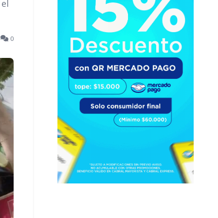
 el
5
0