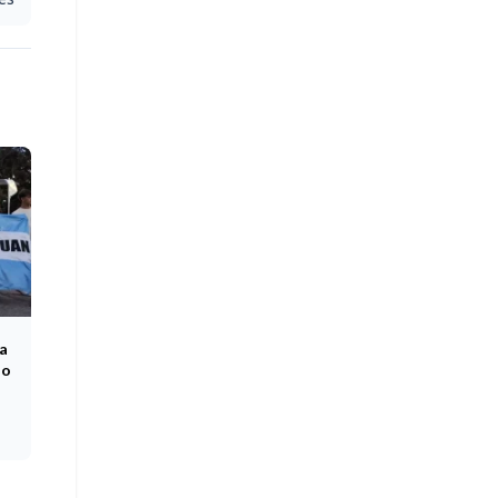
na
ño