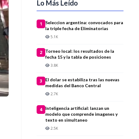
Lo Más Leído
Seleccion argentina: convocados para
1
la triple fecha de Eliminatorias
5.1K
Torneo local: los resultados de la
2
fecha 15 y la tabla de posiciones
3.8K
El dolar se estabiliza tras las nuevas
3
medidas del Banco Central
2.7K
Inteligencia artificial: lanzan un
4
modelo que comprende imagenes y
texto en simultaneo
2.5K