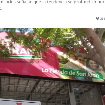
iliarios señalan que la tendencia se profundizó por
.
25