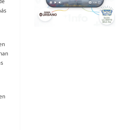
de
más
en
onan
ás
 en