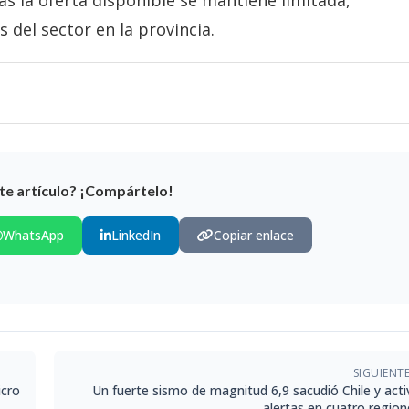
 del sector en la provincia.
te artículo? ¡Compártelo!
WhatsApp
LinkedIn
Copiar enlace
SIGUIENT
icro
Un fuerte sismo de magnitud 6,9 sacudió Chile y acti
alertas en cuatro region