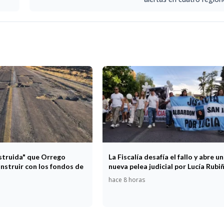
estruida" que Orrego
La Fiscalía desafía el fallo y abre u
nstruir con los fondos de
nueva pelea judicial por Lucía Rubi
hace 8 horas