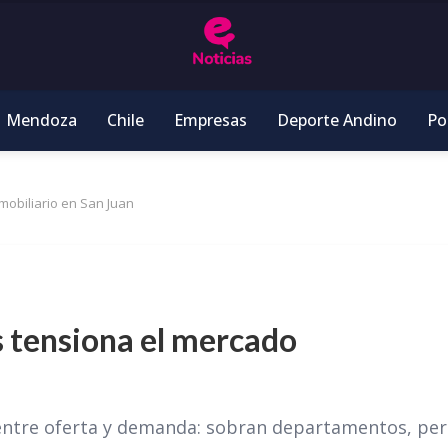
Mendoza
Chile
Empresas
Deporte Andino
Pol
mobiliario en San Juan
es tensiona el mercado
 entre oferta y demanda: sobran departamentos, pe