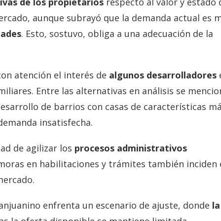
ivas de los propietarios
respecto al valor y estado 
 mercado, aunque subrayó que la demanda actual es 
dades
. Esto, sostuvo, obliga a una adecuación de la
con atención el interés de
algunos desarrolladores
iliares. Entre las alternativas en análisis se menci
esarrollo de barrios con casas de características m
 demanda insatisfecha.
ad de agilizar los
procesos administrativos
emoras en habilitaciones y trámites también inciden
mercado.
sanjuanino enfrenta un escenario de ajuste, donde
la
s la oferta disponible se mantiene limitada,