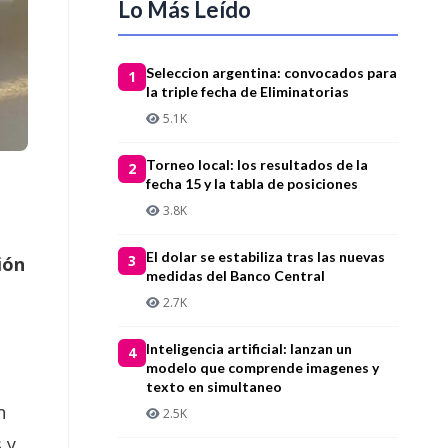
Lo Más Leído
Seleccion argentina: convocados para
1
la triple fecha de Eliminatorias
5.1K
Torneo local: los resultados de la
2
fecha 15 y la tabla de posiciones
3.8K
El dolar se estabiliza tras las nuevas
3
ión
medidas del Banco Central
2.7K
Inteligencia artificial: lanzan un
4
modelo que comprende imagenes y
texto en simultaneo
n
2.5K
 y