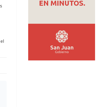
as
 el