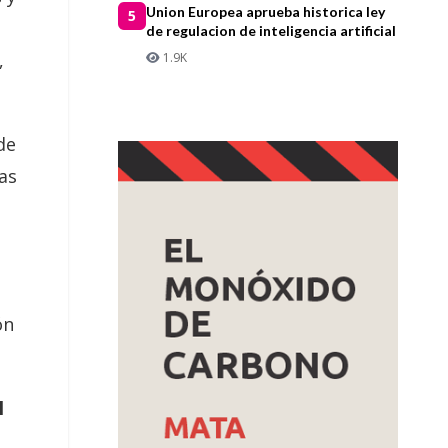
Union Europea aprueba historica ley
5
de regulacion de inteligencia artificial
,
1.9K
de
as
ón
l