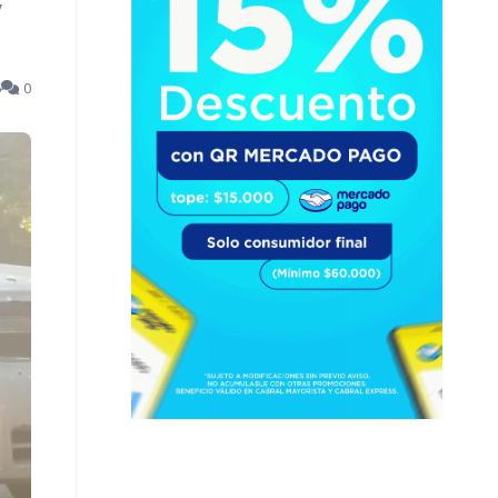
y
6
0