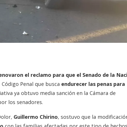
enovaron el reclamo para que el Senado de la Nac
l Código Penal que busca
endurecer las penas para
iciativa ya obtuvo media sanción en la Cámara de
por los senadores.
Dolor,
Guillermo Chirino
, sostuvo que la modificació
do
con las familias afectadas por este tipo de hechos