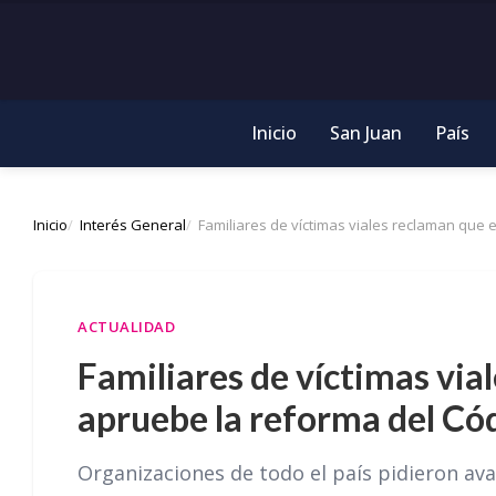
Inicio
San Juan
País
Inicio
Interés General
Familiares de víctimas viales reclaman que
ACTUALIDAD
Familiares de víctimas via
apruebe la reforma del Có
Organizaciones de todo el país pidieron ava