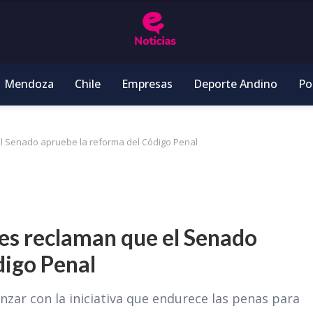
Mendoza
Chile
Empresas
Deporte Andino
Pol
 el Senado apruebe la reforma del Código Penal
les reclaman que el Senado
digo Penal
nzar con la iniciativa que endurece las penas para