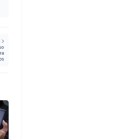
E
rso
ra
os