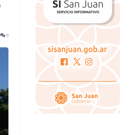
s
9
0