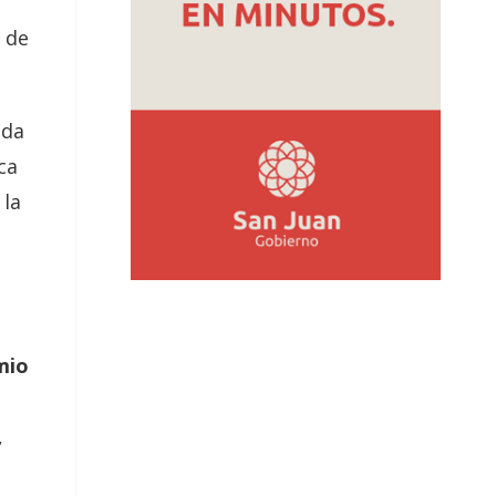
s de
ada
ca
 la
mio
,