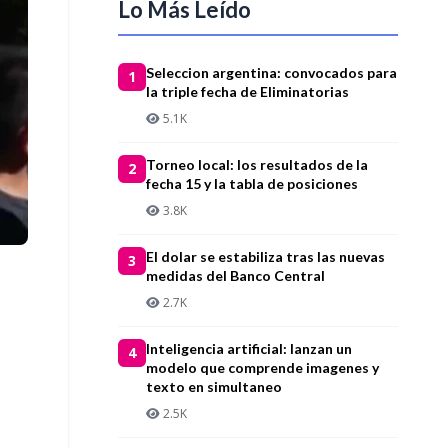
Lo Más Leído
Seleccion argentina: convocados para
1
la triple fecha de Eliminatorias
5.1K
Torneo local: los resultados de la
2
fecha 15 y la tabla de posiciones
3.8K
El dolar se estabiliza tras las nuevas
3
medidas del Banco Central
2.7K
Inteligencia artificial: lanzan un
4
modelo que comprende imagenes y
texto en simultaneo
2.5K