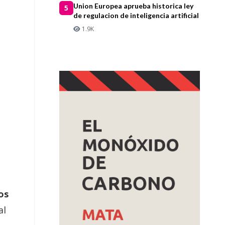
Union Europea aprueba historica ley
5
de regulacion de inteligencia artificial
1.9K
os
al