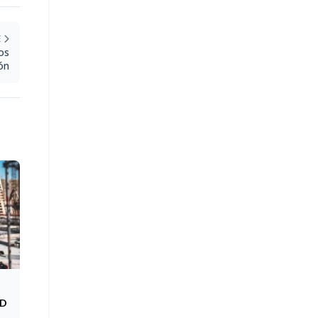
E
os
ón
SD