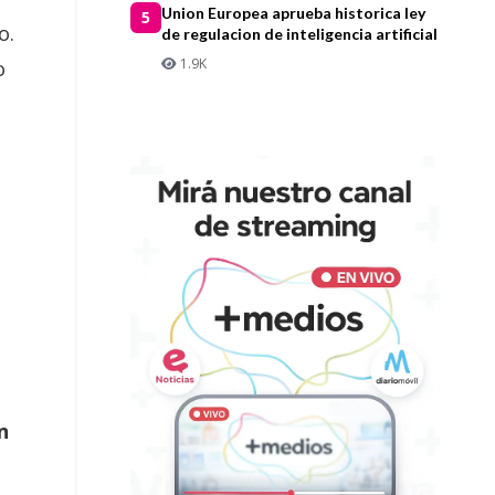
Union Europea aprueba historica ley
5
o.
de regulacion de inteligencia artificial
1.9K
o
n