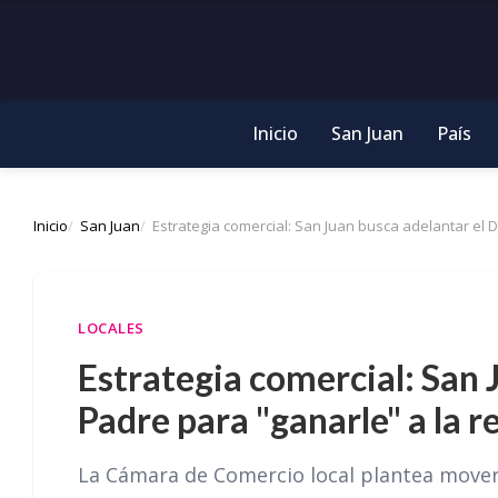
Inicio
San Juan
País
Inicio
San Juan
Estrategia comercial: San Juan busca adelantar el D
LOCALES
Estrategia comercial: San 
Padre para "ganarle" a la r
La Cámara de Comercio local plantea mover la