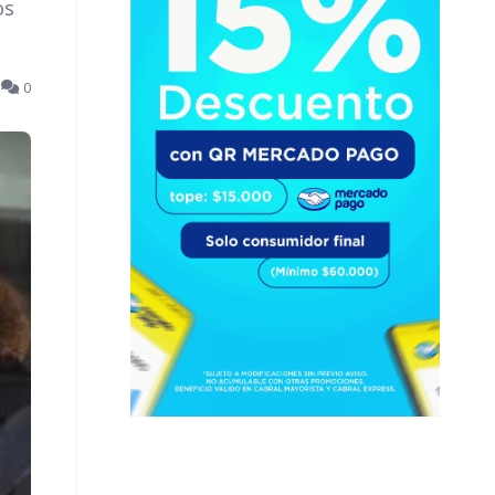
os
3
0