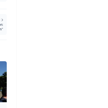
E
n:
ón"