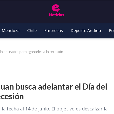
Mendoza
Chile
Empresas
Deporte Andino
Pol
ía del Padre para "ganarle" a la recesión
Juan busca adelantar el Día del
ecesión
 fecha al 14 de junio. El objetivo es descalzar la