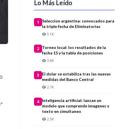
Lo Más Leído
Seleccion argentina: convocados para
1
la triple fecha de Eliminatorias
5.1K
Torneo local: los resultados de la
2
fecha 15 y la tabla de posiciones
3.8K
El dolar se estabiliza tras las nuevas
3
to
medidas del Banco Central
2.7K
Inteligencia artificial: lanzan un
4
o"
modelo que comprende imagenes y
texto en simultaneo
2.5K