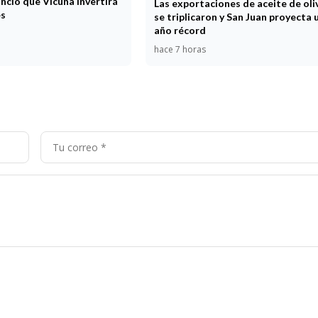
nció que Vicuña invertirá
Las exportaciones de aceite de oli
es
se triplicaron y San Juan proyecta 
año récord
hace 7 horas