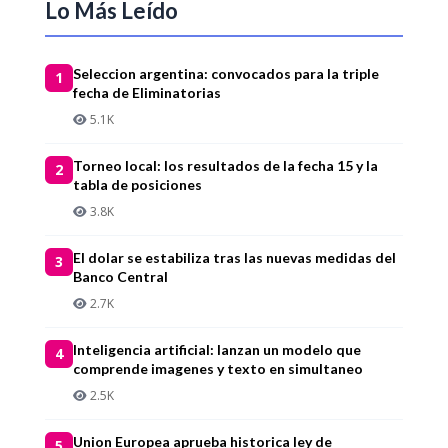
Lo Más Leído
Seleccion argentina: convocados para la triple
1
fecha de Eliminatorias
5.1K
Torneo local: los resultados de la fecha 15 y la
2
tabla de posiciones
3.8K
El dolar se estabiliza tras las nuevas medidas del
3
Banco Central
2.7K
Inteligencia artificial: lanzan un modelo que
4
comprende imagenes y texto en simultaneo
2.5K
Union Europea aprueba historica ley de
5