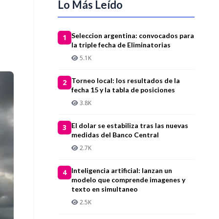
Lo Más Leído
Seleccion argentina: convocados para
1
la triple fecha de Eliminatorias
5.1K
Torneo local: los resultados de la
2
fecha 15 y la tabla de posiciones
3.8K
El dolar se estabiliza tras las nuevas
3
medidas del Banco Central
2.7K
Inteligencia artificial: lanzan un
4
modelo que comprende imagenes y
texto en simultaneo
2.5K