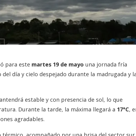
pó para este
martes 19 de mayo
una jornada fría
io del día y cielo despejado durante la madrugada y l
ntendrá estable y con presencia de sol, lo que
atura. Durante la tarde, la máxima llegará a
17°C
, 
iones agradables.
 térmico, acompañado por una brisa del sector sur.