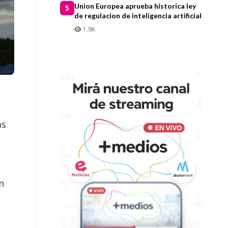
Union Europea aprueba historica ley
5
de regulacion de inteligencia artificial
1.9K
as
en