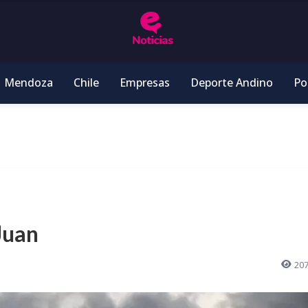
Mendoza
Chile
Empresas
Deporte Andino
Pol
Juan
20