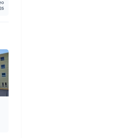
eo
26