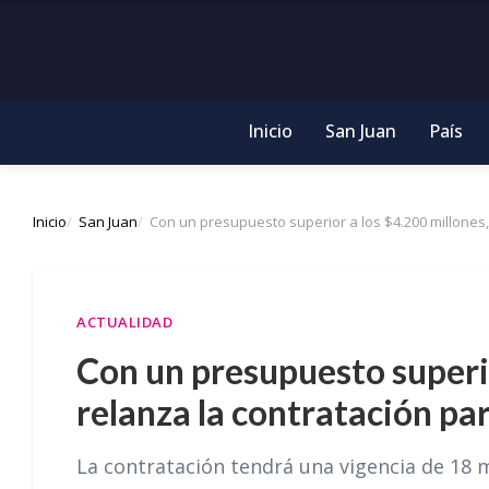
Inicio
San Juan
País
Inicio
San Juan
Con un presupuesto superior a los $4.200 millones,
ACTUALIDAD
Con un presupuesto superio
relanza la contratación pa
La contratación tendrá una vigencia de 18 m