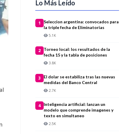
Lo Más Leído
Seleccion argentina: convocados para
1
la triple fecha de Eliminatorias
5.1K
Torneo local: los resultados de la
2
fecha 15 y la tabla de posiciones
3.8K
El dolar se estabiliza tras las nuevas
3
medidas del Banco Central
al
2.7K
Inteligencia artificial: lanzan un
4
modelo que comprende imagenes y
texto en simultaneo
n
2.5K