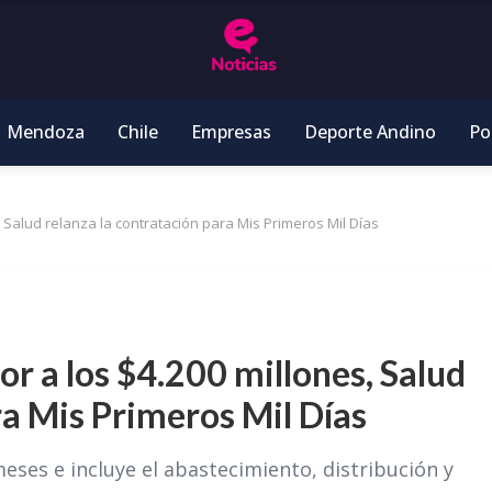
Mendoza
Chile
Empresas
Deporte Andino
Pol
 Salud relanza la contratación para Mis Primeros Mil Días
r a los $4.200 millones, Salud
ra Mis Primeros Mil Días
eses e incluye el abastecimiento, distribución y