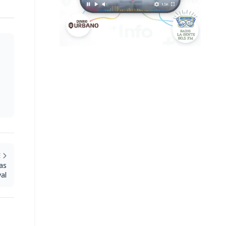
E
as
val