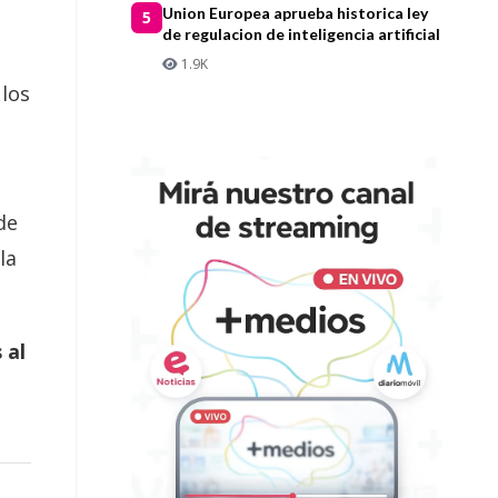
Union Europea aprueba historica ley
5
de regulacion de inteligencia artificial
1.9K
 los
de
la
 al