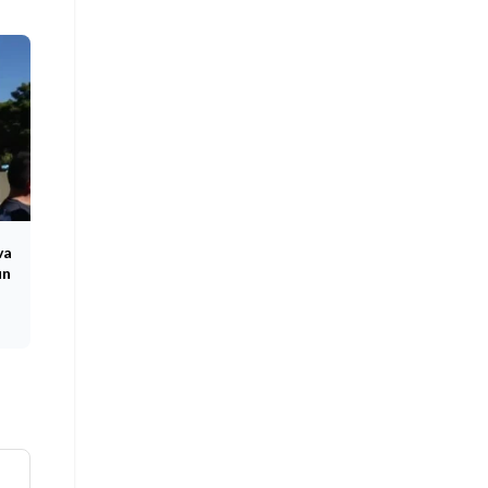
va
un