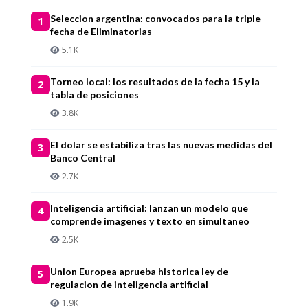
Seleccion argentina: convocados para la triple
1
fecha de Eliminatorias
5.1K
Torneo local: los resultados de la fecha 15 y la
2
tabla de posiciones
3.8K
El dolar se estabiliza tras las nuevas medidas del
3
Banco Central
2.7K
Inteligencia artificial: lanzan un modelo que
4
comprende imagenes y texto en simultaneo
2.5K
Union Europea aprueba historica ley de
5
regulacion de inteligencia artificial
1.9K