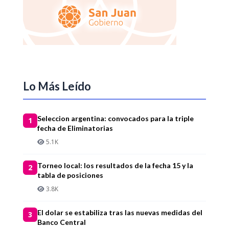
Lo Más Leído
Seleccion argentina: convocados para la triple
1
fecha de Eliminatorias
5.1K
Torneo local: los resultados de la fecha 15 y la
2
tabla de posiciones
3.8K
El dolar se estabiliza tras las nuevas medidas del
3
Banco Central