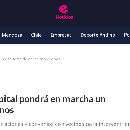
Mendoza
Chile
Empresas
Deporte Andino
Pol
 un esquema de obras con vecinos
pital pondrá en marcha un
inos
citaciones y convenios con vecinos para intervenir e