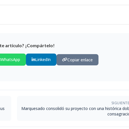
te artículo? ¡Compártelo!
WhatsApp
LinkedIn
Copiar enlace
SIGUIENT
sus
Marquesado consolidó su proyecto con una histórica dob
consagraci