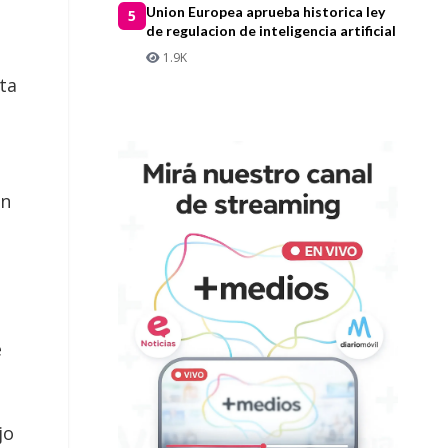
Union Europea aprueba historica ley
5
de regulacion de inteligencia artificial
1.9K
ta
on
e
jo