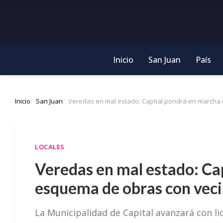
Inicio
San Juan
País
Inicio
San Juan
Veredas en mal estado: Capital pondrá en marcha
LOCALES
Veredas en mal estado: Ca
esquema de obras con vec
La Municipalidad de Capital avanzará con li