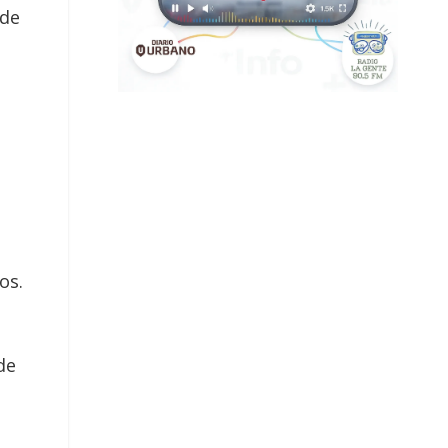
 de
os.
de