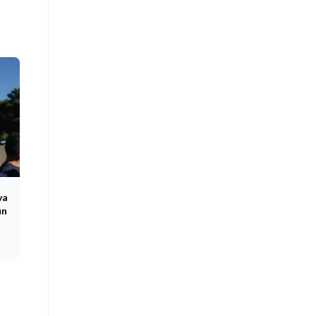
va
un