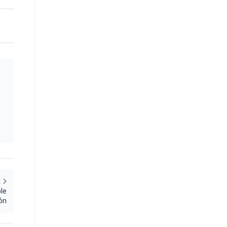
E
le
ón