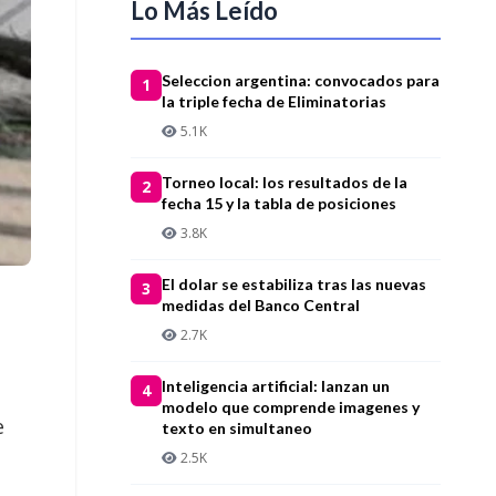
Lo Más Leído
Seleccion argentina: convocados para
1
la triple fecha de Eliminatorias
5.1K
Torneo local: los resultados de la
2
fecha 15 y la tabla de posiciones
3.8K
El dolar se estabiliza tras las nuevas
3
medidas del Banco Central
2.7K
Inteligencia artificial: lanzan un
4
modelo que comprende imagenes y
e
texto en simultaneo
2.5K