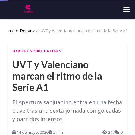
Inicio
Deportes
UVT y Valenciano marcan el ritmo de la Serie A1
HOCKEY SOBRE PATINES
UVT y Valenciano
marcan el ritmo de la
Serie A1
El Apertura sanjuanino entra en una fecha
clave tras una sexta jornada con goleadas
y partidos intensos.
14 de mayo, 2026
2 min
247
0