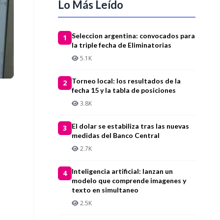
Lo Más Leído
Seleccion argentina: convocados para
1
la triple fecha de Eliminatorias
5.1K
Torneo local: los resultados de la
2
fecha 15 y la tabla de posiciones
3.8K
El dolar se estabiliza tras las nuevas
3
medidas del Banco Central
2.7K
Inteligencia artificial: lanzan un
4
modelo que comprende imagenes y
texto en simultaneo
2.5K