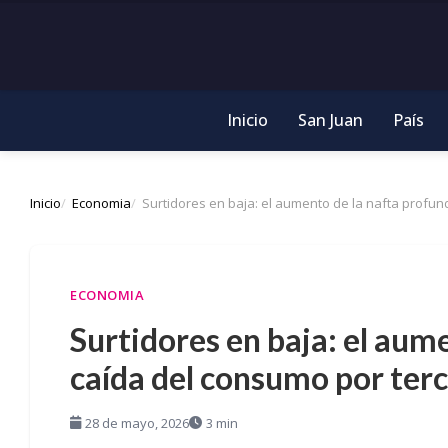
Inicio
San Juan
País
Inicio
Economia
Surtidores en baja: el aumento de la nafta profun
ECONOMIA
Surtidores en baja: el aume
caída del consumo por ter
28 de mayo, 2026
3 min