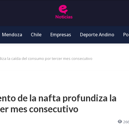
Mendoza
Chile
Empresas
Deporte Andino
Pol
diza la caída del consumo por tercer mes consecutivo
nto de la nafta profundiza la
cer mes consecutivo
26