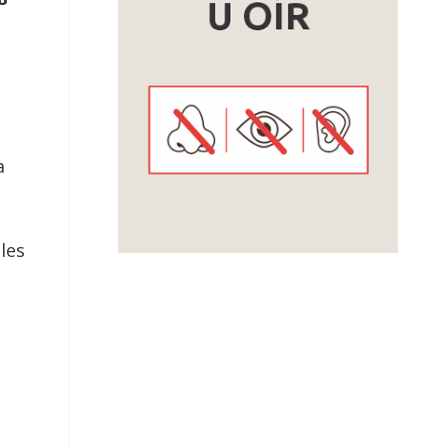
a
les