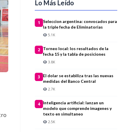
Lo Más Leído
Seleccion argentina: convocados para
1
la triple fecha de Eliminatorias
5.1K
Torneo local: los resultados de la
2
fecha 15 y la tabla de posiciones
3.8K
El dolar se estabiliza tras las nuevas
3
medidas del Banco Central
2.7K
Inteligencia artificial: lanzan un
4
modelo que comprende imagenes y
texto en simultaneo
tro
2.5K