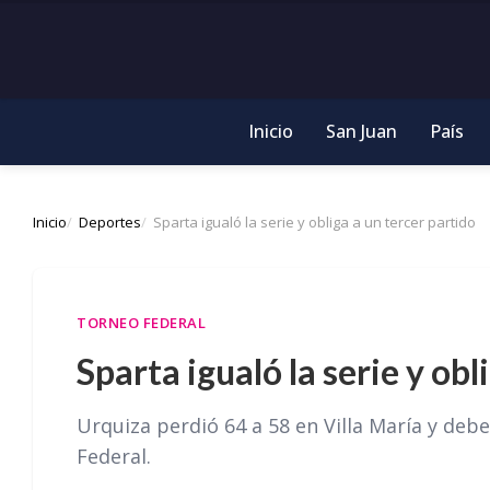
Inicio
San Juan
País
Inicio
Deportes
Sparta igualó la serie y obliga a un tercer partido
TORNEO FEDERAL
Sparta igualó la serie y obl
Urquiza perdió 64 a 58 en Villa María y deb
Federal.