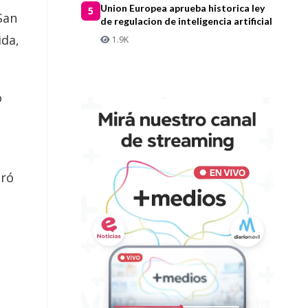
Union Europea aprueba historica ley
5
San
de regulacion de inteligencia artificial
ida,
1.9K
ó
tró