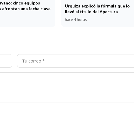
uyano: cinco equipos
Urquiza explicó la fórmula que lo
 afrontan una fecha clave
llevó al título del Apertura
hace 4 horas