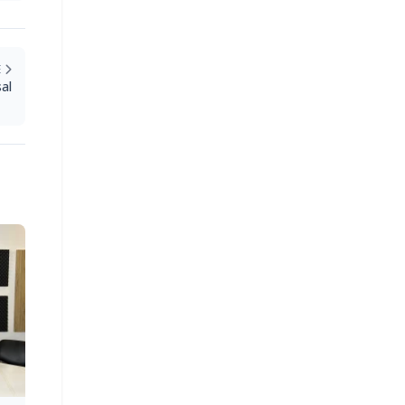
E
sal