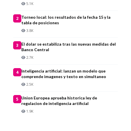
5.1K
Torneo local: los resultados de la fecha 15 y la
2
tabla de posiciones
3.8K
El dolar se estabiliza tras las nuevas medidas del
3
Banco Central
2.7K
Inteligencia artificial: lanzan un modelo que
4
comprende imagenes y texto en simultaneo
2.5K
Union Europea aprueba historica ley de
5
regulacion de inteligencia artificial
1.9K