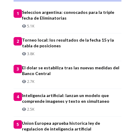
Seleccion argentina: convocados para la triple
1
fecha de Eliminatorias
5.1K
Torneo local: los resultados de la fecha 15 y la
2
tabla de posiciones
3.8K
El dolar se estabiliza tras las nuevas medidas del
3
Banco Central
2.7K
Inteligencia artificial: lanzan un modelo que
4
comprende imagenes y texto en simultaneo
2.5K
Union Europea aprueba historica ley de
5
regulacion de inteligencia artificial