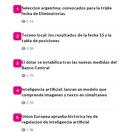
Seleccion argentina: convocados para la triple
1
fecha de Eliminatorias
5.1K
Torneo local: los resultados de la fecha 15 y la
2
tabla de posiciones
3.8K
El dolar se estabiliza tras las nuevas medidas del
3
Banco Central
2.7K
Inteligencia artificial: lanzan un modelo que
4
comprende imagenes y texto en simultaneo
2.5K
Union Europea aprueba historica ley de
5
regulacion de inteligencia artificial
1.9K