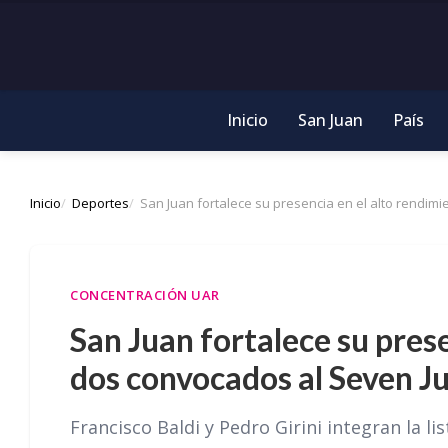
Inicio
San Juan
País
Inicio
Deportes
San Juan fortalece su presencia en el alto rendim
CONCENTRACIÓN UAR
San Juan fortalece su pres
dos convocados al Seven Ju
Francisco Baldi y Pedro Girini integran la l