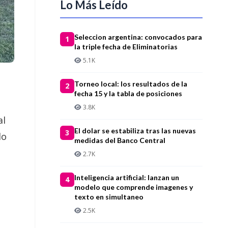
Lo Más Leído
Seleccion argentina: convocados para
1
la triple fecha de Eliminatorias
5.1K
Torneo local: los resultados de la
2
fecha 15 y la tabla de posiciones
3.8K
al
El dolar se estabiliza tras las nuevas
3
do
medidas del Banco Central
2.7K
Inteligencia artificial: lanzan un
4
modelo que comprende imagenes y
texto en simultaneo
2.5K