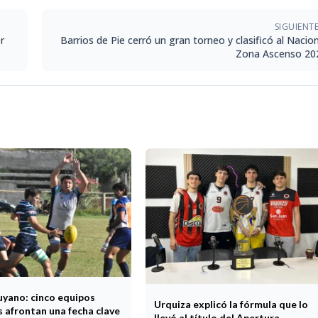
SIGUIENT
r
Barrios de Pie cerró un gran torneo y clasificó al Nacio
Zona Ascenso 20
uyano: cinco equipos
Urquiza explicó la fórmula que lo
 afrontan una fecha clave
llevó al título del Apertura