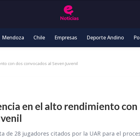
Mendoza
Chile
Empresas
Deporte Andino
Pol
iento con dos convocados al Seven Juvenil
encia en el alto rendimiento con
venil
ista de 28 jugadores citados por la UAR para el proce