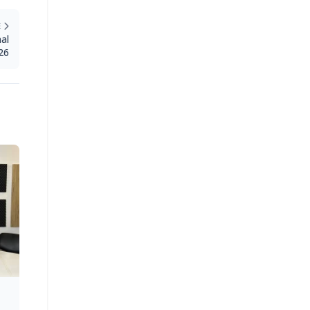
E
nal
26