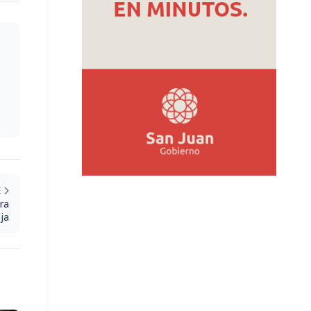
E
era
ja