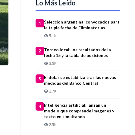
Lo Más Leído
Seleccion argentina: convocados para
1
la triple fecha de Eliminatorias
5.1K
Torneo local: los resultados de la
2
fecha 15 y la tabla de posiciones
3.8K
El dolar se estabiliza tras las nuevas
3
medidas del Banco Central
2.7K
Inteligencia artificial: lanzan un
4
modelo que comprende imagenes y
texto en simultaneo
2.5K