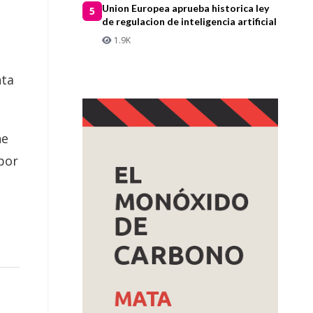
Union Europea aprueba historica ley
5
de regulacion de inteligencia artificial
1.9K
nta
ne
por