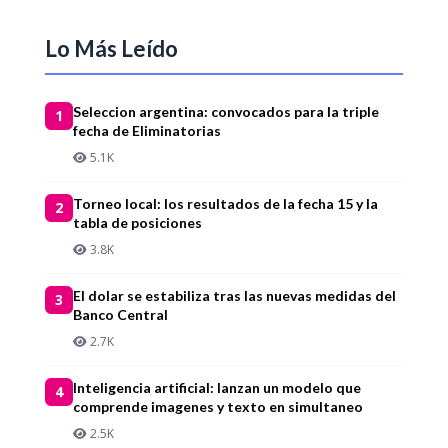
Lo Más Leído
Seleccion argentina: convocados para la triple
1
fecha de Eliminatorias
5.1K
Torneo local: los resultados de la fecha 15 y la
2
tabla de posiciones
3.8K
El dolar se estabiliza tras las nuevas medidas del
3
Banco Central
2.7K
Inteligencia artificial: lanzan un modelo que
4
comprende imagenes y texto en simultaneo
2.5K