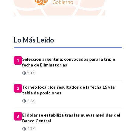
Lo Más Leído
Seleccion argentina: convocados para la triple
1
fecha de Eliminatorias
5.1K
Torneo local: los resultados de la fecha 15 y la
2
tabla de posiciones
3.8K
El dolar se estabiliza tras las nuevas medidas del
3
Banco Central
2.7K