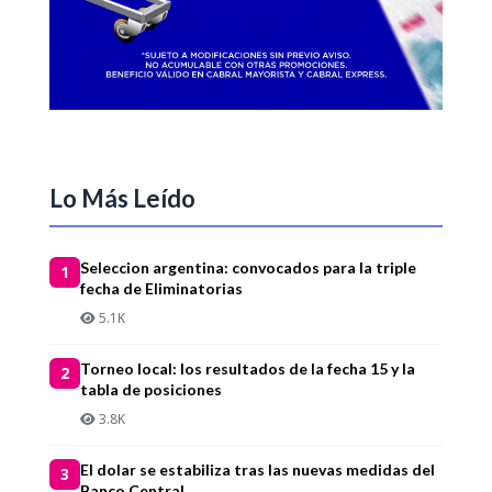
Lo Más Leído
Seleccion argentina: convocados para la triple
1
fecha de Eliminatorias
5.1K
Torneo local: los resultados de la fecha 15 y la
2
tabla de posiciones
3.8K
El dolar se estabiliza tras las nuevas medidas del
3
Banco Central