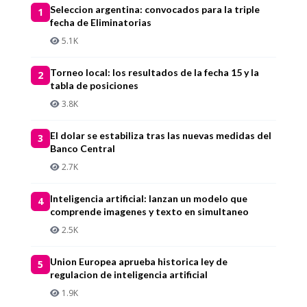
Seleccion argentina: convocados para la triple
1
fecha de Eliminatorias
5.1K
Torneo local: los resultados de la fecha 15 y la
2
tabla de posiciones
3.8K
El dolar se estabiliza tras las nuevas medidas del
3
Banco Central
2.7K
Inteligencia artificial: lanzan un modelo que
4
comprende imagenes y texto en simultaneo
2.5K
Union Europea aprueba historica ley de
5
regulacion de inteligencia artificial
1.9K