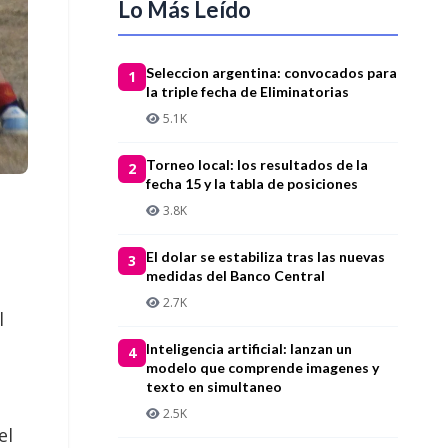
Lo Más Leído
Seleccion argentina: convocados para
1
la triple fecha de Eliminatorias
5.1K
Torneo local: los resultados de la
2
fecha 15 y la tabla de posiciones
3.8K
El dolar se estabiliza tras las nuevas
3
medidas del Banco Central
2.7K
l
Inteligencia artificial: lanzan un
4
modelo que comprende imagenes y
texto en simultaneo
2.5K
el