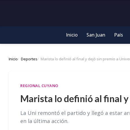
Inicio
San Juan
País
Inicio
Deportes
Marista lo definió al final y dejó sin premio a Unive
REGIONAL CUYANO
Marista lo definió al final 
La Uni remontó el partido y llegó a estar a
en la última acción.