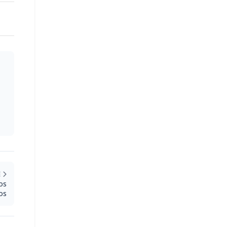
E
os
os