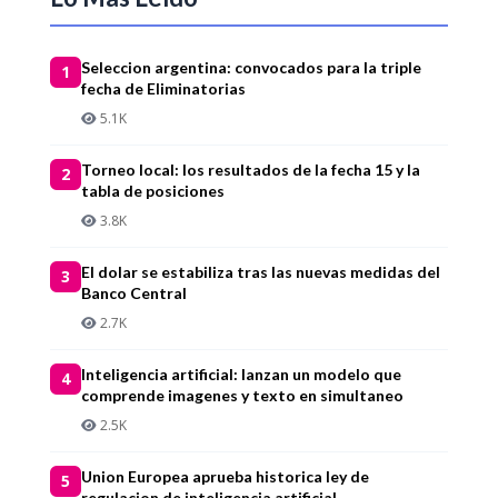
Seleccion argentina: convocados para la triple
1
fecha de Eliminatorias
5.1K
Torneo local: los resultados de la fecha 15 y la
2
tabla de posiciones
3.8K
El dolar se estabiliza tras las nuevas medidas del
3
Banco Central
2.7K
Inteligencia artificial: lanzan un modelo que
4
comprende imagenes y texto en simultaneo
2.5K
Union Europea aprueba historica ley de
5
regulacion de inteligencia artificial