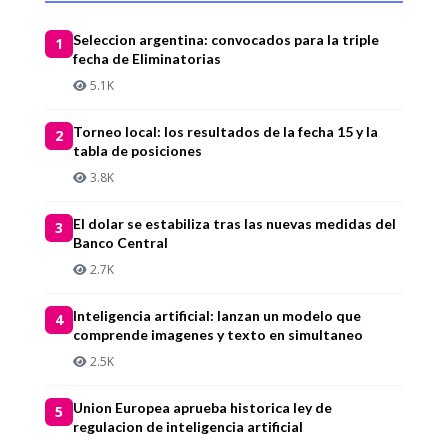
Seleccion argentina: convocados para la triple
1
fecha de Eliminatorias
5.1K
Torneo local: los resultados de la fecha 15 y la
2
tabla de posiciones
3.8K
El dolar se estabiliza tras las nuevas medidas del
3
Banco Central
2.7K
Inteligencia artificial: lanzan un modelo que
4
comprende imagenes y texto en simultaneo
2.5K
Union Europea aprueba historica ley de
5
regulacion de inteligencia artificial