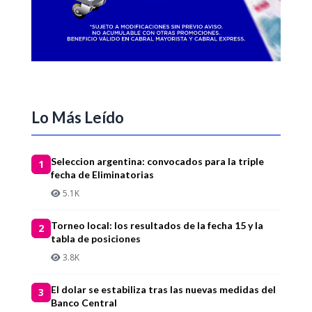
Lo Más Leído
Seleccion argentina: convocados para la triple
1
fecha de Eliminatorias
5.1K
Torneo local: los resultados de la fecha 15 y la
2
tabla de posiciones
3.8K
El dolar se estabiliza tras las nuevas medidas del
3
Banco Central