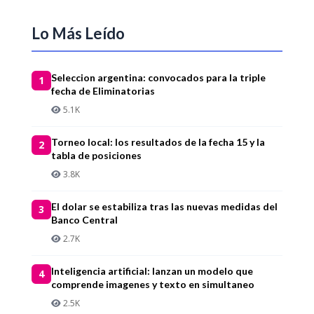
Lo Más Leído
Seleccion argentina: convocados para la triple
1
fecha de Eliminatorias
5.1K
Torneo local: los resultados de la fecha 15 y la
2
tabla de posiciones
3.8K
El dolar se estabiliza tras las nuevas medidas del
3
Banco Central
2.7K
Inteligencia artificial: lanzan un modelo que
4
comprende imagenes y texto en simultaneo
2.5K