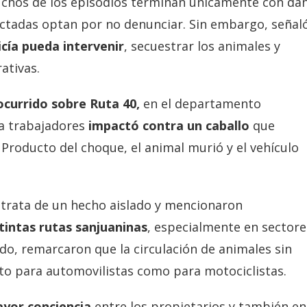
uchos de los episodios terminan únicamente con da
fectadas optan por no denunciar. Sin embargo, señal
icía pueda intervenir
, secuestrar los animales y
ativas.
ocurrido sobre Ruta 40,
en el departamento
a trabajadores
impactó contra un caballo
que
Producto del choque, el animal murió y el vehículo
e trata de un hecho aislado y mencionaron
tintas rutas sanjuaninas
, especialmente en sectore
ido, remarcaron que la circulación de animales sin
to para automovilistas como para motociclistas.
ayor conciencia
entre los propietarios y también en