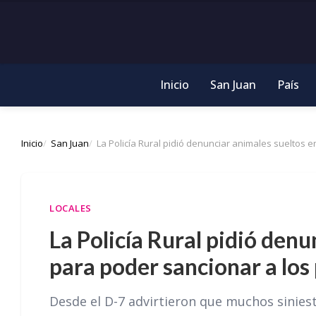
Inicio
San Juan
País
Inicio
San Juan
La Policía Rural pidió denunciar animales sueltos e
LOCALES
La Policía Rural pidió denu
para poder sancionar a los
Desde el D-7 advirtieron que muchos siniestr