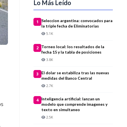
Lo Más Leído
Seleccion argentina: convocados para
1
la triple fecha de Eliminatorias
5.1K
Torneo local: los resultados de la
2
fecha 15 y la tabla de posiciones
3.8K
El dolar se estabiliza tras las nuevas
3
medidas del Banco Central
2.7K
Inteligencia artificial: lanzan un
4
os
modelo que comprende imagenes y
texto en simultaneo
2.5K