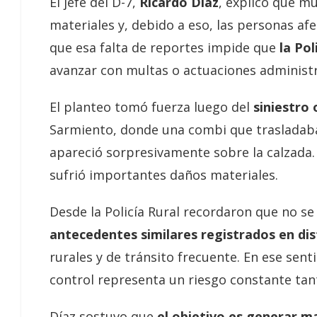
El jefe del D-7,
Ricardo Díaz
, explicó que m
materiales y, debido a eso, las personas a
que esa falta de reportes impide que
la Pol
avanzar con multas o actuaciones administr
El planteo tomó fuerza luego del
siniestro 
Sarmiento, donde una combi que trasladab
apareció sorpresivamente sobre la calzada. 
sufrió importantes daños materiales.
Desde la Policía Rural recordaron que no s
antecedentes similares registrados en dis
rurales y de tránsito frecuente. En ese sent
control representa un riesgo constante tan
Díaz sostuvo que
el objetivo es generar m