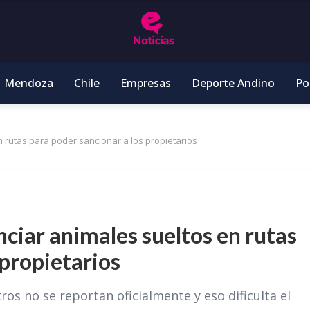
Mendoza
Chile
Empresas
Deporte Andino
Pol
n rutas para poder sancionar a los propietarios
nciar animales sueltos en rutas
 propietarios
os no se reportan oficialmente y eso dificulta el