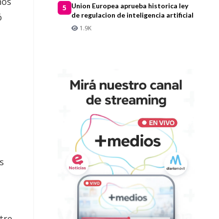
ños
Union Europea aprueba historica ley
5
de regulacion de inteligencia artificial
ó
1.9K
s
tre