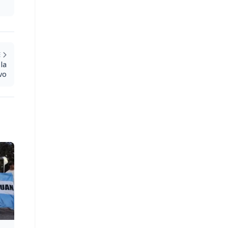
E
la
ivo