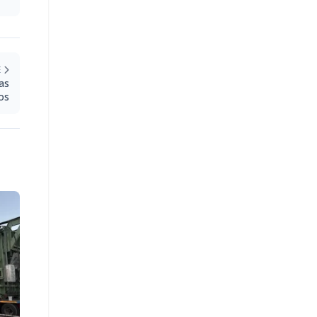
E
as
os