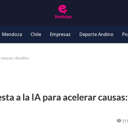
Mendoza
Chile
Empresas
Deporte Andino
Pol
 causas: detalles
sta a la IA para acelerar causas:
31