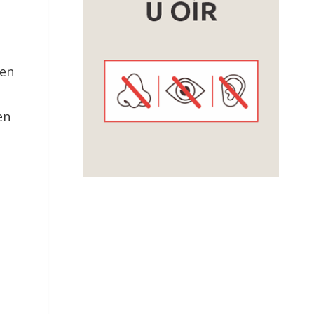
l
ien
e
en