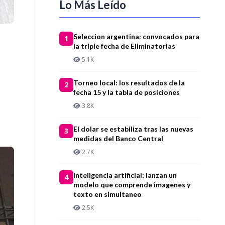
Lo Más Leído
Seleccion argentina: convocados para
1
la triple fecha de Eliminatorias
5.1K
Torneo local: los resultados de la
2
fecha 15 y la tabla de posiciones
3.8K
El dolar se estabiliza tras las nuevas
3
medidas del Banco Central
2.7K
Inteligencia artificial: lanzan un
4
modelo que comprende imagenes y
texto en simultaneo
2.5K