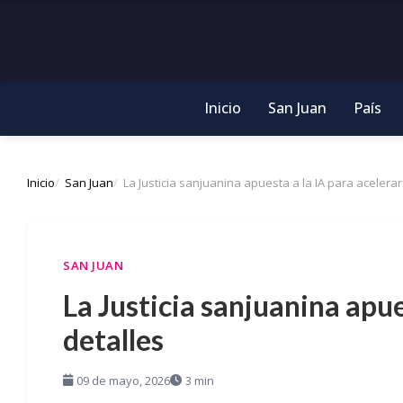
Inicio
San Juan
País
Inicio
San Juan
La Justicia sanjuanina apuesta a la IA para acelerar
SAN JUAN
La Justicia sanjuanina apue
detalles
09 de mayo, 2026
3 min