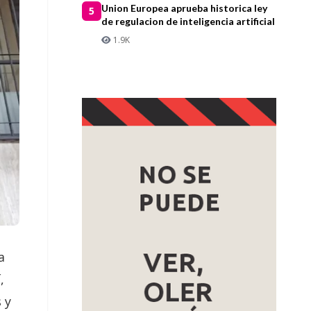
Union Europea aprueba historica ley
5
de regulacion de inteligencia artificial
1.9K
a
,
 y