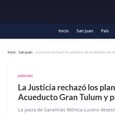
Inicio
San Juan
País
Inicio
San Juan
La Justicia rechazó los planteos de la defensa en 
JUDICIAL
La Justicia rechazó los pla
Acueducto Gran Tulum y pr
La jueza de Garantías Mónica Lucero desest