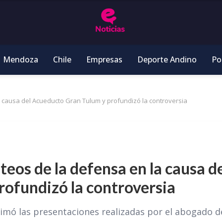
Mendoza
Chile
Empresas
Deporte Andino
Pol
la causa del Acueducto Gran Tulum y profundizó la controversia
nteos de la defensa en la causa d
ofundizó la controversia
imó las presentaciones realizadas por el abogado d