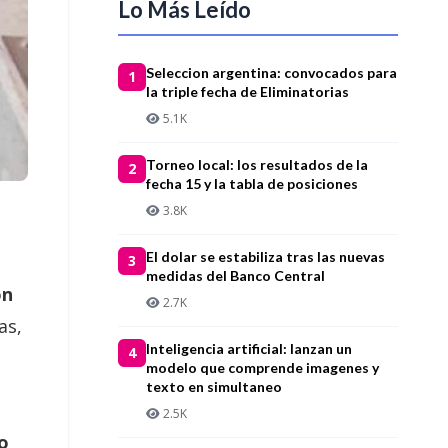
Lo Más Leído
Seleccion argentina: convocados para
1
la triple fecha de Eliminatorias
5.1K
Torneo local: los resultados de la
2
fecha 15 y la tabla de posiciones
3.8K
El dolar se estabiliza tras las nuevas
3
medidas del Banco Central
ón
2.7K
as,
Inteligencia artificial: lanzan un
4
modelo que comprende imagenes y
texto en simultaneo
2.5K
o