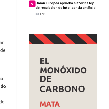
Union Europea aprueba historica ley
5
de regulacion de inteligencia artificial
1.9K
ar
 de
al.
ido
ado