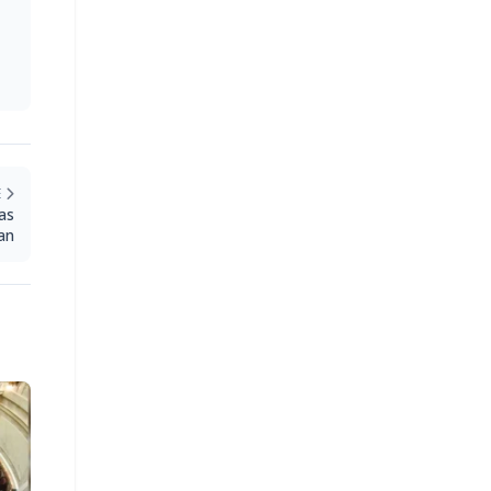
E
ras
uan