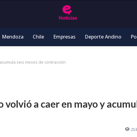
Mendoza
Chile
Empresas
Deporte Andino
Pol
y acumula seis meses de contracción
o volvió a caer en mayo y acumu
25