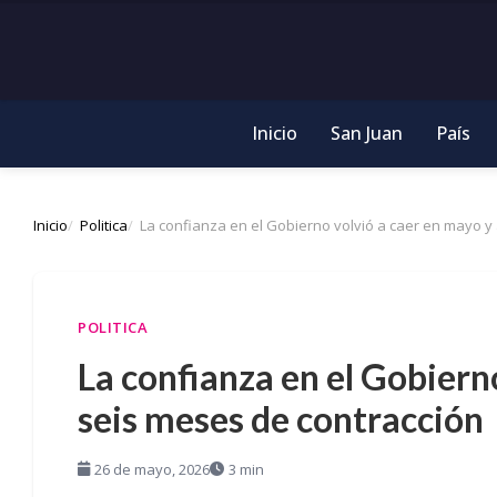
Inicio
San Juan
País
Inicio
Politica
La confianza en el Gobierno volvió a caer en mayo 
POLITICA
La confianza en el Gobiern
seis meses de contracción
26 de mayo, 2026
3 min