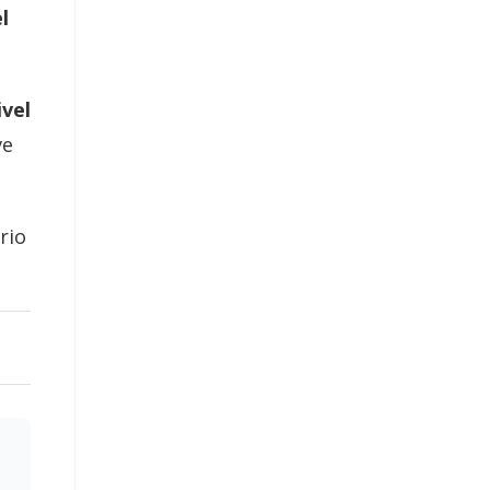
l
ivel
ve
rio