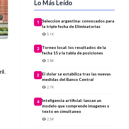
Lo Más Leído
Seleccion argentina: convocados para
1
la triple fecha de Eliminatorias
5.1K
Torneo local: los resultados de la
2
fecha 15 y la tabla de posiciones
3.8K
il.
El dolar se estabiliza tras las nuevas
3
medidas del Banco Central
2.7K
Inteligencia artificial: lanzan un
4
modelo que comprende imagenes y
texto en simultaneo
2.5K