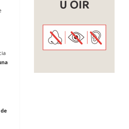
e
cia
una
 de