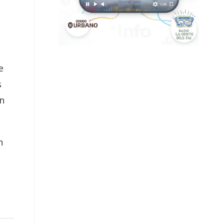
e
s
on
n