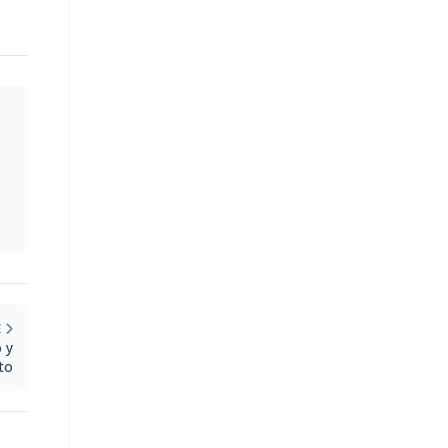
E
 y
to