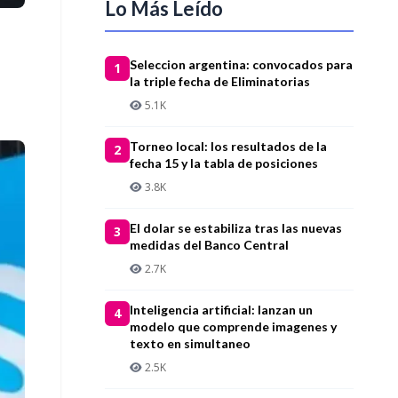
Lo Más Leído
Seleccion argentina: convocados para
1
la triple fecha de Eliminatorias
5.1K
Torneo local: los resultados de la
2
fecha 15 y la tabla de posiciones
3.8K
El dolar se estabiliza tras las nuevas
3
medidas del Banco Central
2.7K
Inteligencia artificial: lanzan un
4
modelo que comprende imagenes y
texto en simultaneo
2.5K