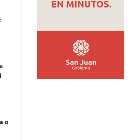
e
a
l
a o