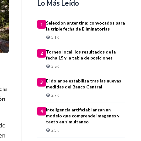
Lo Más Leído
Seleccion argentina: convocados para
1
la triple fecha de Eliminatorias
5.1K
Torneo local: los resultados de la
2
fecha 15 y la tabla de posiciones
3.8K
El dolar se estabiliza tras las nuevas
3
medidas del Banco Central
cia
2.7K
ón
Inteligencia artificial: lanzan un
4
modelo que comprende imagenes y
texto en simultaneo
ido
2.5K
en