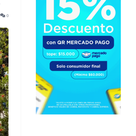
.
7
0