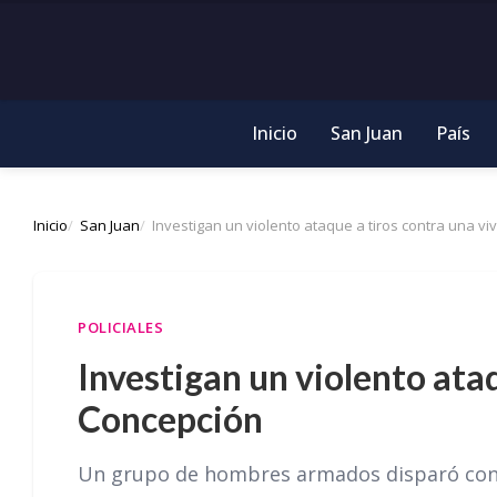
Inicio
San Juan
País
Inicio
San Juan
Investigan un violento ataque a tiros contra una v
POLICIALES
Investigan un violento ata
Concepción
Un grupo de hombres armados disparó cont