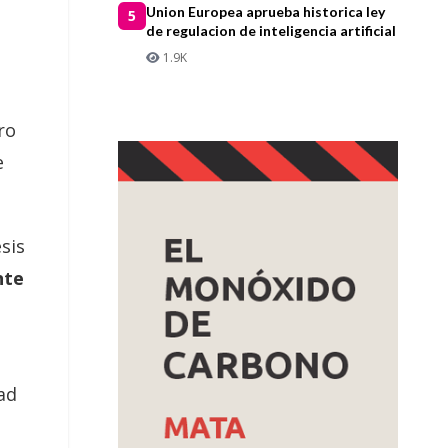
Union Europea aprueba historica ley
5
de regulacion de inteligencia artificial
1.9K
ro
e
esis
nte
ad