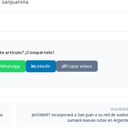
l sanjuanina.
te artículo? ¡Compártelo!
WhatsApp
LinkedIn
Copiar enlace
SIGUIENT
as
JetSMART incorporará a San Juan a su red de vuelos
sumará nuevas rutas en Argenti