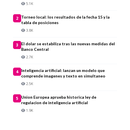
5.1K
Torneo local: los resultados de la fecha 15 y la
2
tabla de posiciones
3.8K
El dolar se estabiliza tras las nuevas medidas del
3
Banco Central
2.7K
Inteligencia artificial: lanzan un modelo que
4
comprende imagenes y texto en simultaneo
2.5K
Union Europea aprueba historica ley de
5
regulacion de inteligencia artificial
1.9K