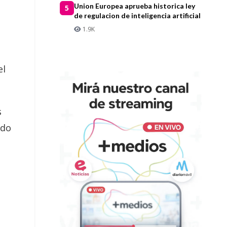
Union Europea aprueba historica ley
5
de regulacion de inteligencia artificial
1.9K
el
s
ado