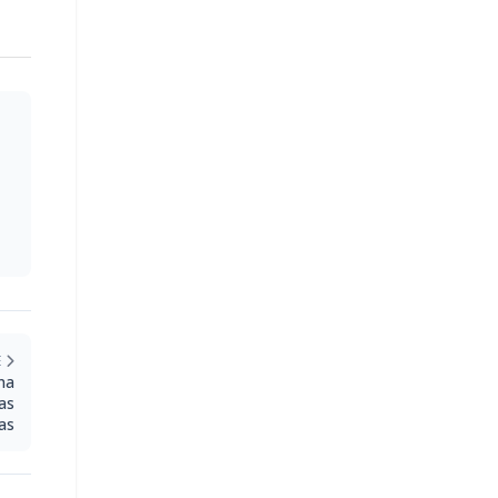
E
na
as
as