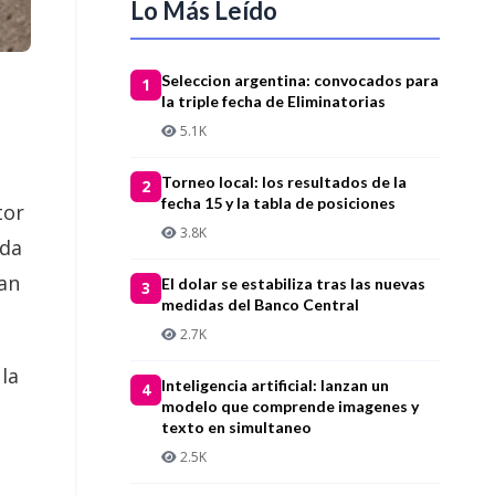
Lo Más Leído
Seleccion argentina: convocados para
1
la triple fecha de Eliminatorias
5.1K
Torneo local: los resultados de la
2
fecha 15 y la tabla de posiciones
tor
3.8K
ada
an
El dolar se estabiliza tras las nuevas
3
medidas del Banco Central
2.7K
 la
Inteligencia artificial: lanzan un
4
modelo que comprende imagenes y
texto en simultaneo
2.5K