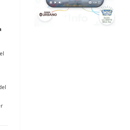
a
el
del
er