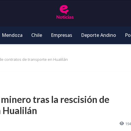
Mendoza
Chile
Empresas
Deporte Andino
Pol
 de contratos de transporte en Hualilán
minero tras la rescisión de
 Hualilán
19