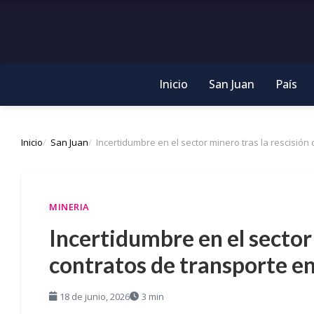
Inicio
San Juan
País
Inicio
San Juan
Incertidumbre en el sector minero tras la rescisión
MINERIA
Incertidumbre en el sector 
contratos de transporte en
18 de junio, 2026
3 min